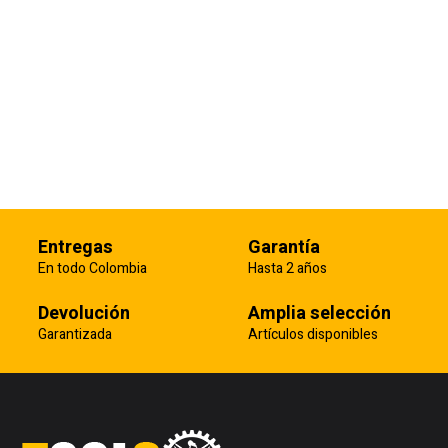
Mantenimiento Preventivo y
Correctivo de equipos,
mecánicos, eléctricos,
neumáticos e hidráulicos
Entregas
Garantía
En todo Colombia
Hasta 2 años
Devolución
Amplia selección
Garantizada
Artículos disponibles