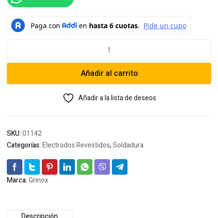
Soldadura
Grinox
INOX
Añadir al carrito
E312-
16
1/8
Añadir a la lista de deseos
cantidad
SKU:
01142
Categorías:
Electrodos Revestidos
,
Soldadura
Marca:
Grinox
Descripción