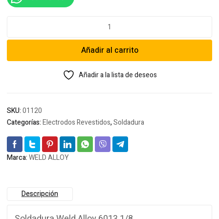
Soldadura
Weld
Alloy
Añadir al carrito
6013
1/8
cantidad
Añadir a la lista de deseos
SKU:
01120
Categorías:
Electrodos Revestidos
,
Soldadura
Marca:
WELD ALLOY
Descripción
Soldadura Weld Alloy 6013 1/8.