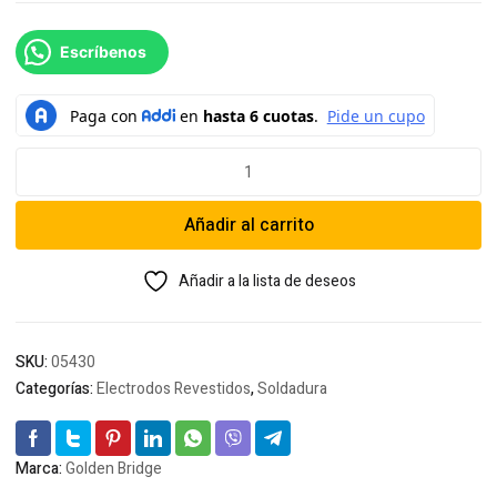
Escríbenos
Soldadura
Golden
Bridge
Añadir al carrito
4043
Aluminio
1/8
Añadir a la lista de deseos
cantidad
SKU:
05430
Categorías:
Electrodos Revestidos
,
Soldadura
Marca:
Golden Bridge