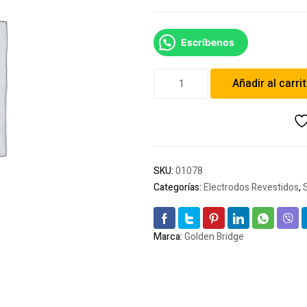
Escríbenos
Soldadura
Añadir al carri
Golden
Bridge
6013
1/8
cantidad
SKU:
01078
Categorías:
Electrodos Revestidos
,
Marca:
Golden Bridge