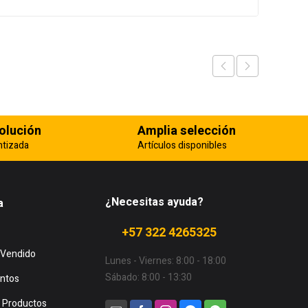
olución
Amplia selección
ntizada
Artículos disponibles
¿Necesitas ayuda?
a
+57 322 4265325
 Vendido
Lunes - Viernes: 8:00 - 18:00
Sábado: 8:00 - 13:30
ntos
 Productos