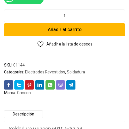
Soldadura
Grincon
6010
Añadir al carrito
5/32
29
cantidad
Añadir a la lista de deseos
SKU:
01144
Categorías:
Electrodos Revestidos
,
Soldadura
Marca:
Grincon
Descripción
Soldadura Grincon 6010 5/32 29.