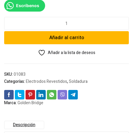
Escríbenos
Soldadura
Golden
Bridge
Añadir al carrito
7018
3/32
cantidad
Añadir a la lista de deseos
SKU:
01083
Categorías:
Electrodos Revestidos
,
Soldadura
Marca:
Golden Bridge
Descripción