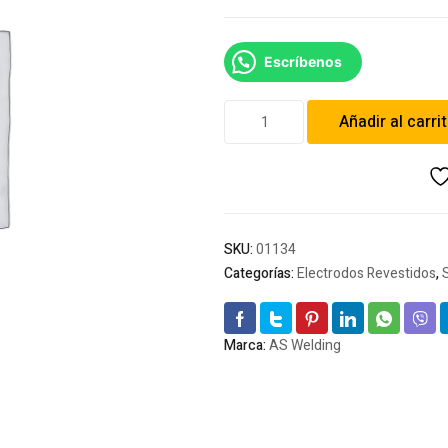
Escríbenos
Soldadura
Añadir al carri
AS
Welding
6011
3/32
cantidad
SKU:
01134
Categorías:
Electrodos Revestidos
,
Marca:
AS Welding