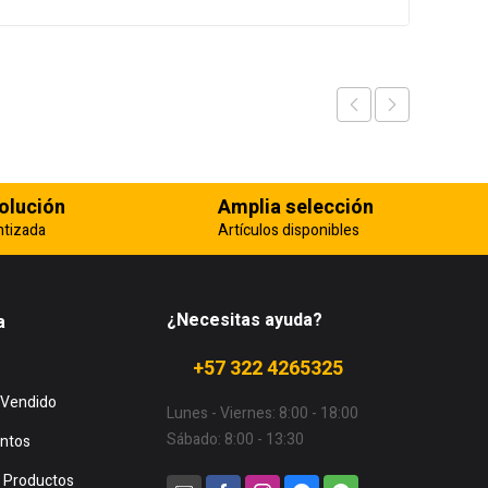
olución
Amplia selección
ntizada
Artículos disponibles
¿Necesitas ayuda?
a
+57 322 4265325
 Vendido
Lunes - Viernes: 8:00 - 18:00
Sábado: 8:00 - 13:30
ntos
 Productos