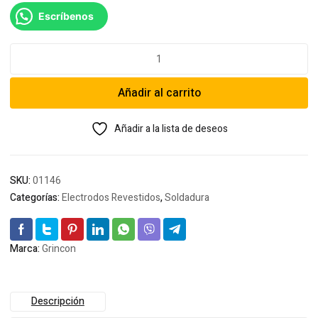
Escríbenos
Soldadura
Grincon
53
Añadir al carrito
1/8
para
Corte/chaflonar/biselar
Añadir a la lista de deseos
cantidad
SKU:
01146
Categorías:
Electrodos Revestidos
,
Soldadura
Marca:
Grincon
Descripción