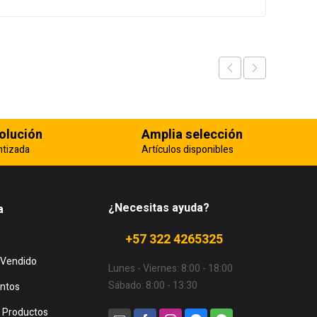
olución
Amplia selección
ntizada
Artículos disponibles
¿Necesitas ayuda?
a
+57 322 4265325
 Vendido
Lunes - Viernes: 8:00 - 18:00
Sábado: 8:00 - 13:30
ntos
 Productos