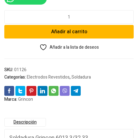
Soldadura
Grincon
6013
Añadir al carrito
3/32
33
cantidad
Añadir a la lista de deseos
SKU:
01126
Categorías:
Electrodos Revestidos
,
Soldadura
Marca:
Grincon
Descripción
Soldadura Grincon 6013 3/32 33.