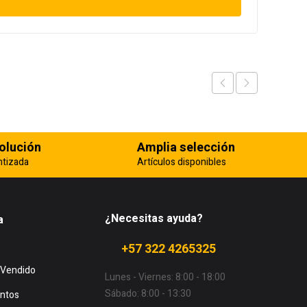
olución
Amplia selección
ntizada
Artículos disponibles
¿Necesitas ayuda?
a
+57 322 4265325
 Vendido
Lunes - Viernes: 8:00 - 18:00
Sábado: 8:00 - 13:30
ntos