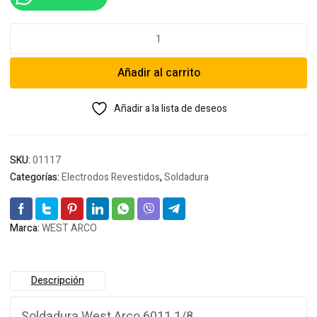
Soldadura
West
Arco
Añadir al carrito
6011
1/8
cantidad
Añadir a la lista de deseos
SKU:
01117
Categorías:
Electrodos Revestidos
,
Soldadura
Marca:
WEST ARCO
Descripción
Soldadura West Arco 6011 1/8.