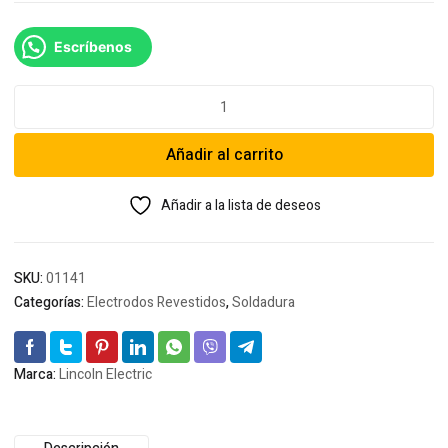
Escríbenos
Soldadura
Lincoln
Electric
Añadir al carrito
Gridur
600
1/8
Añadir a la lista de deseos
cantidad
SKU:
01141
Categorías:
Electrodos Revestidos
,
Soldadura
Marca:
Lincoln Electric