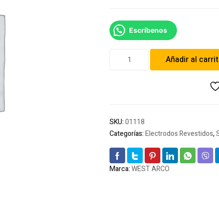
Escríbenos
Soldadura
Añadir al carri
West
Arco
6011
3/32
cantidad
SKU:
01118
Categorías:
Electrodos Revestidos
,
Marca:
WEST ARCO