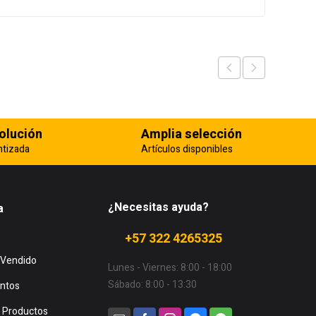
olución
Amplia selección
ntizada
Artículos disponibles
¿Necesitas ayuda?
a
+57 322 4265325
 Vendido
Lunes - Viernes: 8:00 - 18:00
Sábado: 8:00 - 13:30
ntos
 Productos