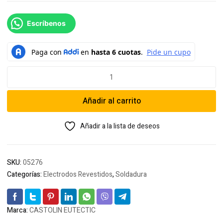
Escríbenos
Soldadura
Castolin
Eutectic
Añadir al carrito
Eutectrode
680
1/8
Añadir a la lista de deseos
cantidad
SKU:
05276
Categorías:
Electrodos Revestidos
,
Soldadura
Marca:
CASTOLIN EUTECTIC