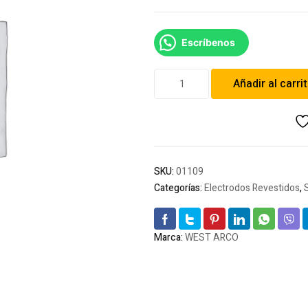
Escríbenos
Soldadura
Añadir al carri
West
Arco
7010
3/32
cantidad
SKU:
01109
Categorías:
Electrodos Revestidos
,
Marca:
WEST ARCO