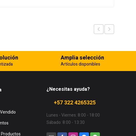
olución
Amplia selección
ntizada
Artículos disponibles
¿Necesitas ayuda?
a
+57 322 4265325
 Vendido
Lunes - Viernes: 8:00 - 18:00
Sábado: 8:00 - 13:30
ntos
 Productos